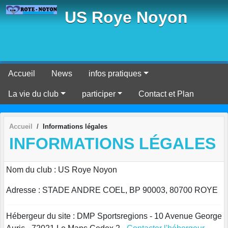
Panneau de gestion des cookies
US Roye Noyon
Accueil
News
infos pratiques
La vie du club
participer
Contact et Plan
Accueil
Informations légales
INFORMATIONS LÉGALES
Nom du club : US Roye Noyon
Adresse : STADE ANDRE COEL, BP 90003, 80700 ROYE
Hébergeur du site : DMP Sportsregions - 10 Avenue George