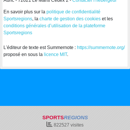
Auric - 72021 Le Mans Cedex 2 -
Contacter l'hébergeur
En savoir plus sur la
politique de confidentialité
Sportsregions
, la
charte de gestion des cookies
et les
conditions générales d’utilisation de la plateforme
Sportsregions
L'éditeur de texte est Summernote :
https://summernote.org/
proposé en sous la
licence MIT
.
SPORTS
REGIONS
822527
visites