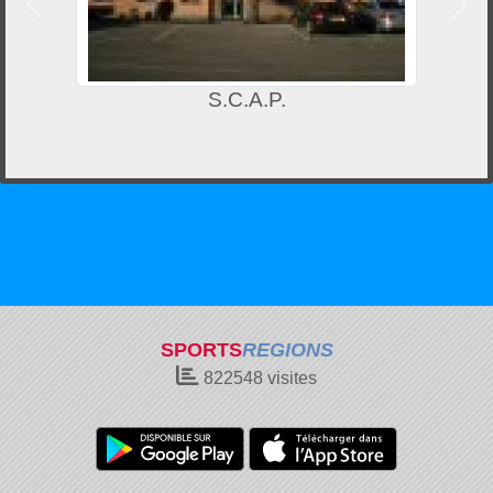
Précedent
Suiv
S.C.A.P.
SPORTS
REGIONS
822548
visites