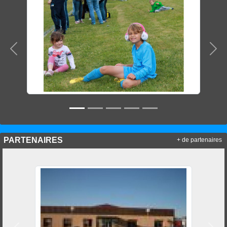
Précedent
Sui
PARTENAIRES
+ de partenaires