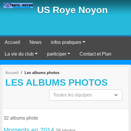
Panneau de gestion des cookies
US Roye Noyon
Accueil
News
infos pratiques
La vie du club
participer
Contact et Plan
Accueil
Les albums photos
LES ALBUMS PHOTOS
32 albums photo
Moments en 2014
29 photos