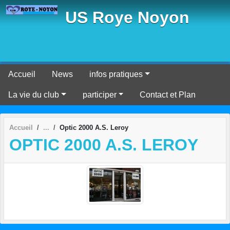
Panneau de gestion des cookies
US Roye Noyon
Accueil
News
infos pratiques
La vie du club
participer
Contact et Plan
Accueil
Optic 2000 A.S. Leroy
OPTIC 2000 A.S. LEROY