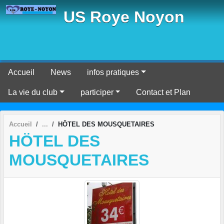
Panneau de gestion des cookies
US Roye Noyon
Accueil
News
infos pratiques
La vie du club
participer
Contact et Plan
Accueil
HÖTEL DES MOUSQUETAIRES
HÖTEL DES
MOUSQUETAIRES