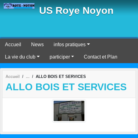
Panneau de gestion des cookies
US Roye Noyon
Accueil
News
infos pratiques
La vie du club
participer
Contact et Plan
Accueil
ALLO BOIS ET SERVICES
ALLO BOIS ET SERVICES