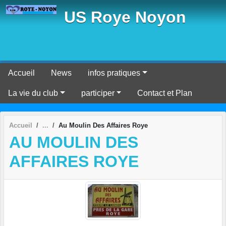
Panneau de gestion des cookies
US Roye Noyon
Accueil
News
infos pratiques
La vie du club
participer
Contact et Plan
Accueil
Au Moulin Des Affaires Roye
AU MOULIN DES
AFFAIRES ROYE