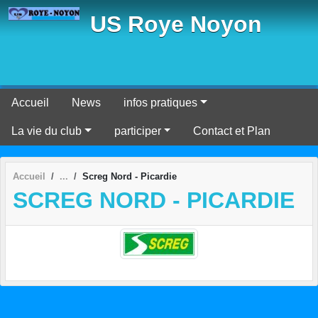
Panneau de gestion des cookies
US Roye Noyon
Accueil
News
infos pratiques
La vie du club
participer
Contact et Plan
Accueil
Screg Nord - Picardie
SCREG NORD - PICARDIE