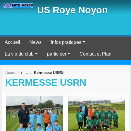
Panneau de gestion des cookies
US Roye Noyon
Accueil
News
infos pratiques
La vie du club
participer
Contact et Plan
Accueil
Kermesse USRN
KERMESSE USRN