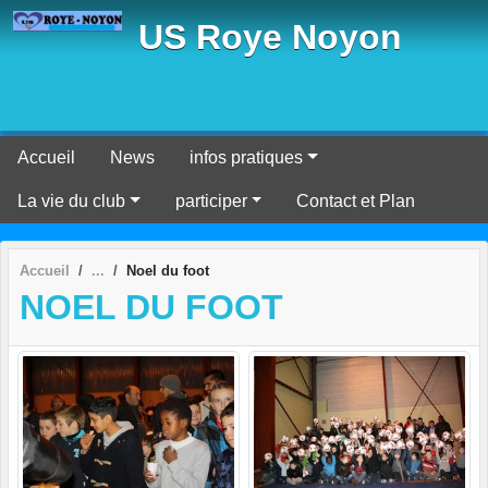
Panneau de gestion des cookies
US Roye Noyon
Accueil
News
infos pratiques
La vie du club
participer
Contact et Plan
Accueil
Noel du foot
NOEL DU FOOT