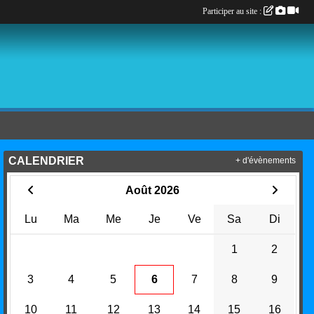
Participer au site :
CALENDRIER
+ d'évènements
Août 2026
Lu
Ma
Me
Je
Ve
Sa
Di
1
2
3
4
5
6
7
8
9
10
11
12
13
14
15
16