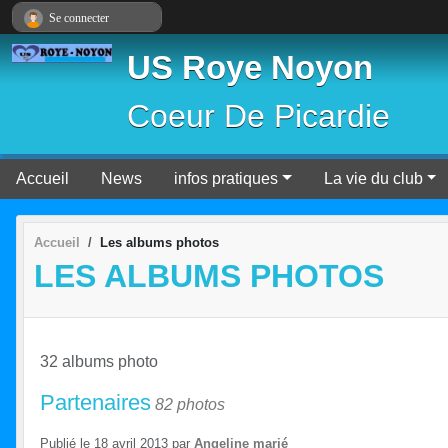
Panneau de gestion des cookies
Se connecter
US Roye Noyon
Coeur De Picardie
Accueil
News
infos pratiques
La vie du club
Accueil
Les albums photos
LES ALBUMS PHOTOS
32 albums photo
Partenaires
82 photos
Publié le
18 avril 2013
par
Angeline marié