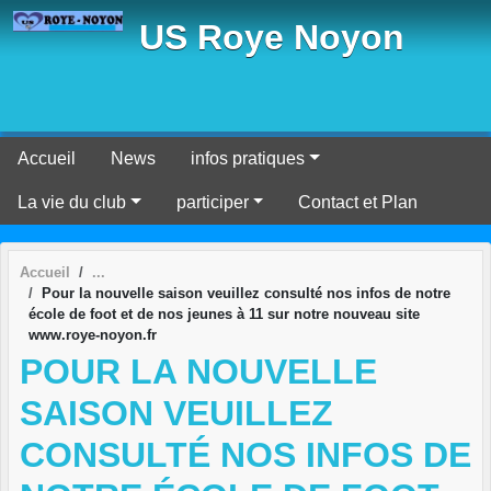
Panneau de gestion des cookies
US Roye Noyon
Accueil
News
infos pratiques
La vie du club
participer
Contact et Plan
Accueil
Pour la nouvelle saison veuillez consulté nos infos de notre
école de foot et de nos jeunes à 11 sur notre nouveau site
www.roye-noyon.fr
POUR LA NOUVELLE
SAISON VEUILLEZ
CONSULTÉ NOS INFOS DE