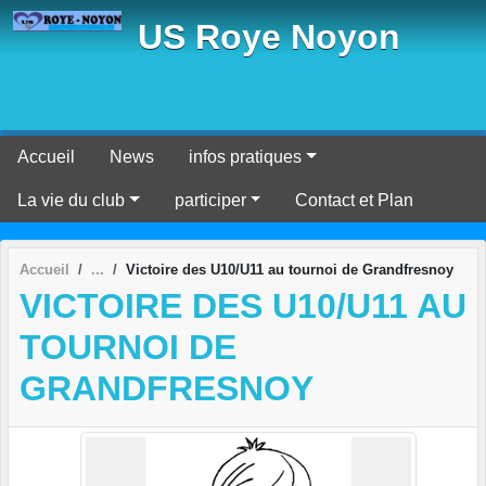
Panneau de gestion des cookies
US Roye Noyon
Accueil
News
infos pratiques
La vie du club
participer
Contact et Plan
Accueil
Victoire des U10/U11 au tournoi de Grandfresnoy
VICTOIRE DES U10/U11 AU
TOURNOI DE
GRANDFRESNOY