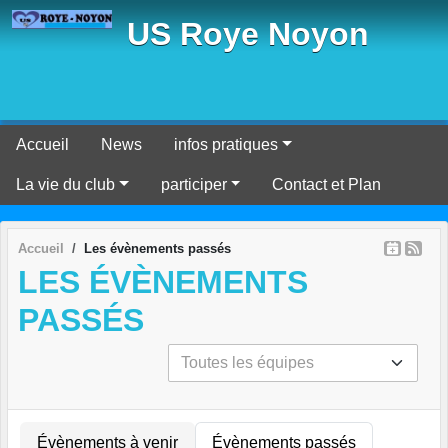
Panneau de gestion des cookies
US Roye Noyon
Accueil
News
infos pratiques
La vie du club
participer
Contact et Plan
Accueil
Les évènements passés
LES ÉVÈNEMENTS
PASSÉS
Évènements à venir
Évènements passés