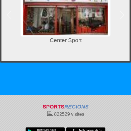
Précedent
Suiv
Center Sport
SPORTS
REGIONS
822529
visites