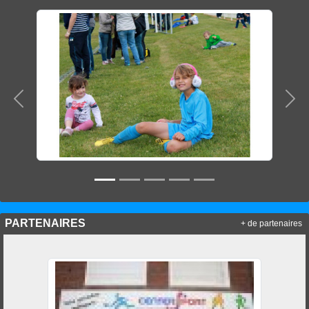
Précedent
Sui
PARTENAIRES
+ de partenaires